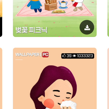
벚꽃 피크닉
WALLPAPER |
PC
39
1033323