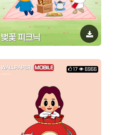
벚꽃 피크닉
WALLPAPER |
MOBILE
17
6966