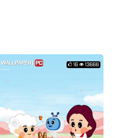
WALLPAPER |
PC
16
13666