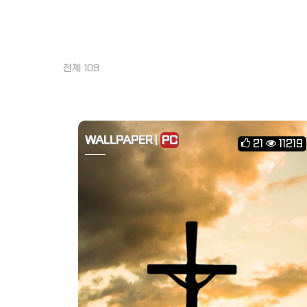
전체 109
WALLPAPER |
PC
21
11219