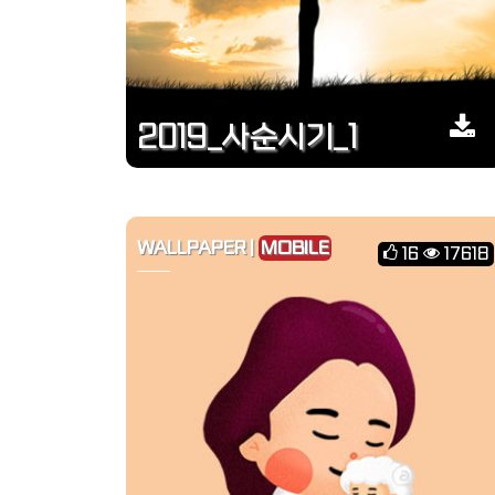
2019_사순시기_1
WALLPAPER |
MOBILE
16
17618