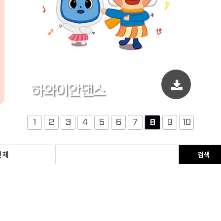
하와이안댄스
1
2
3
4
5
6
7
9
10
8
검색