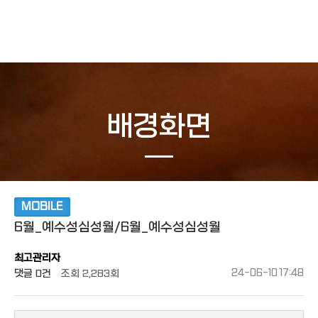
작성자
댓글
조회
작성일
배경화면
MOBILE
6월_예수성심성월/6월_예수성심성월
최고관리자
댓글
0건
조회
2,283회
24-06-10 17:48