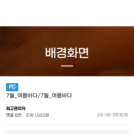
작성자
댓글
조회
작성일
배경화면
PC
7월_여름바다/7월_여름바다
최고관리자
댓글
0건
조회
1,523회
24-06-28 16:16