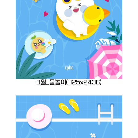
8월_물놀이(1125x2436)