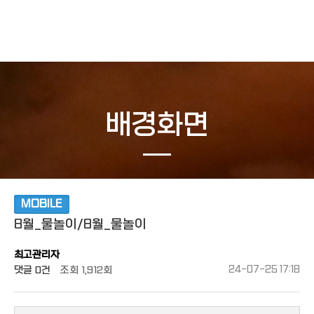
작성자
댓글
조회
작성일
배경화면
MOBILE
8월_물놀이/8월_물놀이
최고관리자
댓글
0건
조회
1,912회
24-07-25 17:18