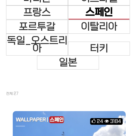
프랑스
스페인
포르투갈
이탈리아
독일_오스트리
아
터키
일본
전체 27
WALLPAPER |
스페인
24
3184