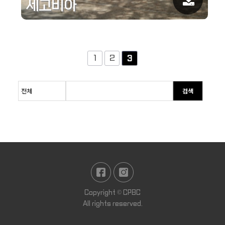
세고비아
1
2
3
검색
Copyright ©
CPBC
All rights reserved.