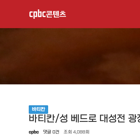
작성자
댓글
조회
작성일
바티칸
바티칸/성 베드로 대성전 광
cpbc
댓글
0건
조회
4,088회